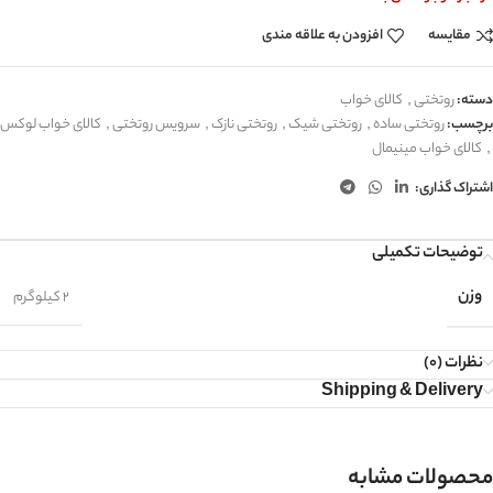
مقایسه
افزودن به علاقه مندی
دسته:
روتختی
,
کالای خواب
برچسب:
روتختی ساده
,
روتختی شیک
,
روتختی نازک
,
سرویس روتختی
,
کالای خواب لوکس
,
کالای خواب مینیمال
اشتراک گذاری:
توضیحات تکمیلی
وزن
2 کیلوگرم
نظرات (0)
Shipping & Delivery
محصولات مشابه