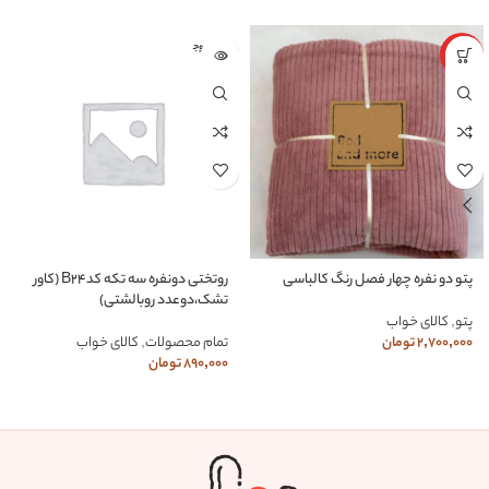
اتمام موج
ویژه
ودی
پتو دو نفره چهار فصل رنگ کالباسی
روتختی دونفره سه تکه کدB24 (کاور
تشک،دوعدد روبالشتی)
پتو
,
کالای خواب
2,700,000
تومان
تمام محصولات
,
کالای خواب
890,000
تومان