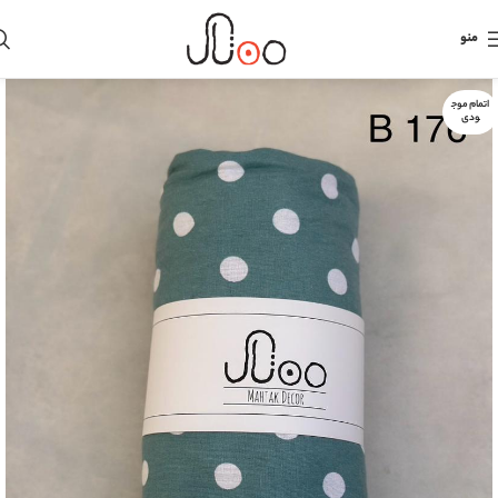
منو
اتمام موج
ودی