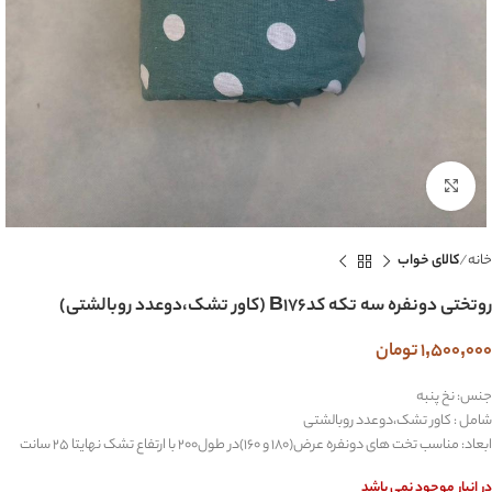
بزرگنمایی تصویر
خانه
کالای خواب
روتختی دونفره سه تکه کدB176 (کاور تشک،دوعدد روبالشتی)
1,500,000
تومان
جنس: نخ پنبه
شامل : کاور تشک،دوعدد روبالشتی
ابعاد: مناسب تخت های دونفره عرض(180 و 160)در طول200 با ارتفاع تشک نهایتا 25 سانت
در انبار موجود نمی باشد