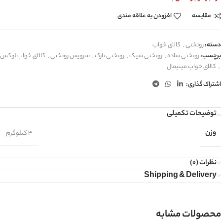
مقایسه
افزودن به علاقه مندی
دسته:
روتختی
,
کالای خواب
برچسب:
روتختی ساده
,
روتختی شیک
,
روتختی نازک
,
سرویس روتختی
,
کالای خواب لوکس
,
کالای خواب مینیمال
اشتراک گذاری:
توضیحات تکمیلی
وزن
3 کیلوگرم
نظرات (0)
Shipping & Delivery
محصولات مشابه