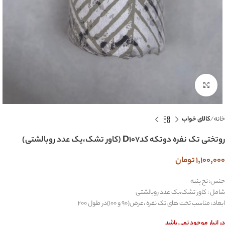
بزرگنمایی تصویر
خانه
کالای خواب
روتختی تک نفره دوتکه کدD107 (کاور تشک،یک عدد روبالشتی)
1,100,000
تومان
جنس: نخ پنبه
شامل : کاور تشک،یک عدد روبالشتی
ابعاد: مناسب تخت های تک نفره ،عرض(90 و 100)در طول 200
در انبار موجود نمی باشد