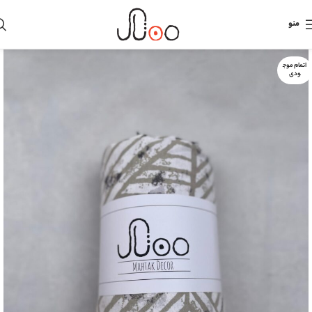
منو
اتمام موج
ودی