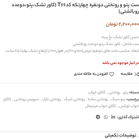
ست پتو و روتختی دونفره چهارتکه کدT66 (کاور تشک،پتو،دوعدد
روبالشتی)
2,200,000
تومان
جنس کاور تشک: نخ پنبه
ست شامل : کاور تشک،پتو،دوعدد روبالشتی
ابعاد: مناسب تخت های دونفره عرض(180 و 160)در طول200 با ارتفاع تشک نهایتا 25 سانت
در انبار موجود نمی باشد
مقایسه
افزودن به علاقه مندی
دسته:
پتو
,
روتختی
,
کالای خواب
برچسب:
پتو سبک
,
روتختی ساده
,
روتختی شیک
,
روتختی نازک
,
سرویس روتختی
,
کالای
خواب لوکس
,
کالای خواب مینیمال
اشتراک گذاری:
توضیحات تکمیلی