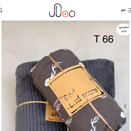
منو
اتمام موج
ودی