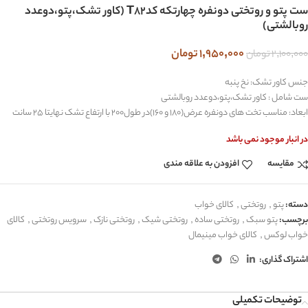
ست پتو و روتختی دونفره چهارتکه کدT82 (کاور تشک،پتو،دوعدد
روبالشتی)
1,950,000
تومان
2,100,000
تومان
جنس کاور تشک: نخ پنبه
ست شامل : کاور تشک،پتو،دوعدد روبالشتی
ابعاد: مناسب تخت های دونفره عرض(180 و 160)در طول200 با ارتفاع تشک نهایتا 25 سانت
در انبار موجود نمی باشد
مقایسه
افزودن به علاقه مندی
دسته:
پتو
,
روتختی
,
کالای خواب
برچسب:
پتو سبک
,
روتختی ساده
,
روتختی شیک
,
روتختی نازک
,
سرویس روتختی
,
کالای
خواب لوکس
,
کالای خواب مینیمال
اشتراک گذاری:
توضیحات تکمیلی