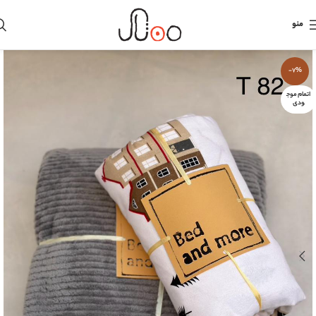
منو
-7%
اتمام موج
ودی