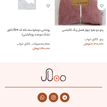
پتو دو نفره چهار فصل رنگ کالباسی
روتختی دونفره سه تکه کدB24 (کاور
تشک،دوعدد روبالشتی)
پتو
,
کالای خواب
2,700,000
تومان
تمام محصولات
,
کالای خواب
890,000
تومان