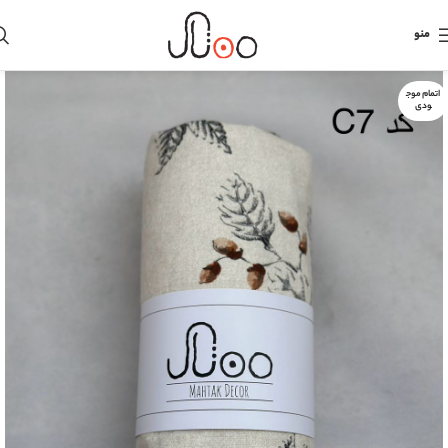
منو
اتمام موج
ودی